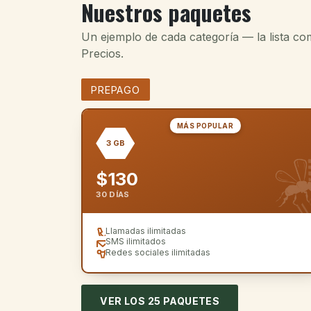
Nuestros paquetes
Un ejemplo de cada categoría — la lista co
Precios.
PREPAGO
MÁS POPULAR
3 GB
$130
30 DÍAS
Llamadas ilimitadas
SMS ilimitados
Redes sociales ilimitadas
VER LOS 25 PAQUETES