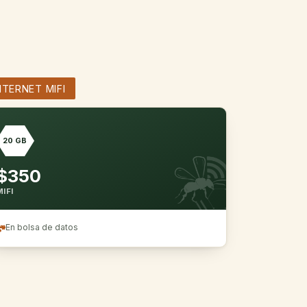
NTERNET MIFI
20 GB
$350
MIFI
En bolsa de datos