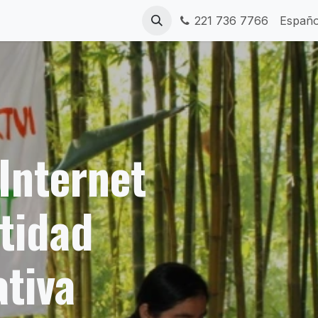
s
Paquetes
Mi línea
Taewaloni
221 736 7766
Contáctanos
Españo
 Internet
tidad
tiva