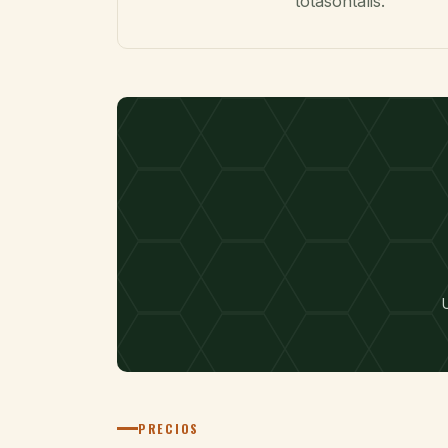
totasohtalis.
PRECIOS