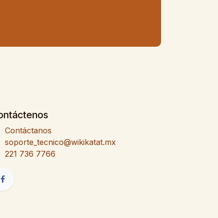
ontáctenos
Contáctanos
soporte_tecnico@wikikatat.mx
221 736 7766