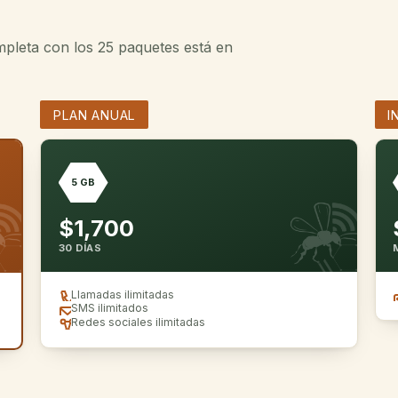
mpleta con los 25 paquetes está en
PLAN ANUAL
I
5 GB
$1,700
30 DÍAS
Llamadas ilimitadas
SMS ilimitados
Redes sociales ilimitadas