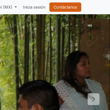
l (MX)
Inicia sesión
Contáctanos
Siguient